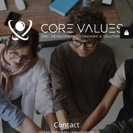
Contact
milan.cabric@corevalues.rs