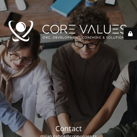
Contact
milan.cabric@corevalues.rs