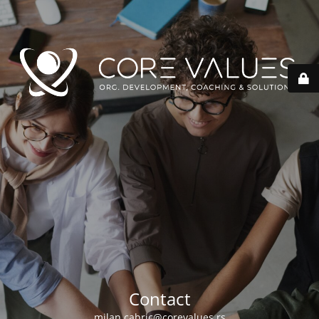
Contact
milan.cabric@corevalues.rs