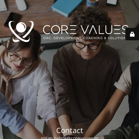
Contact
milan.cabric@corevalues.rs